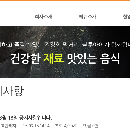
회사소개
메뉴소개
창
하고 즐길수 있는 건강한 먹거리, 블루아이가 함께합
건강한
재료
맛있는 음식
지사항
 3월 18일 공지사항입니다.
최고관리자
16-03-15 14:14
조회
4,094회
댓글
0건